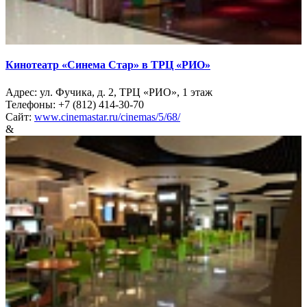
Кинотеатр «Синема Стар» в ТРЦ «РИО»
Адрес: ул. Фучика, д. 2, ТРЦ «РИО», 1 этаж
Телефоны: +7 (812) 414-30-70
Сайт:
www.cinemastar.ru/cinemas/5/68/
&