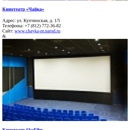
Кинотеатр «Чайка»
Адрес: ул. Купчинская, д. 1/5
Телефоны: +7 (812) 772-36-82
Сайт:
www.chayka-pr.narod.ru
&
Кинотеатр SkyFilm