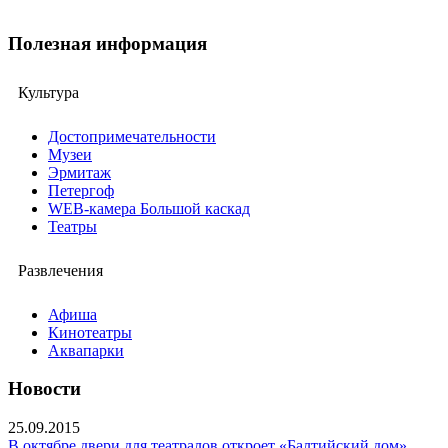
Полезная информация
Культура
Достопримечательности
Музеи
Эрмитаж
Петергоф
WEB-камера Большой каскад
Театры
Развлечения
Афиша
Кинотеатры
Аквапарки
Новости
25.09.2015
В октябре двери для театралов откроет «Балтийский дом»