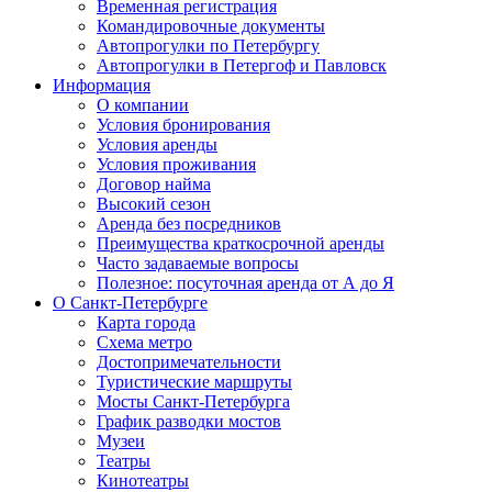
Временная регистрация
Командировочные документы
Автопрогулки по Петербургу
Автопрогулки в Петергоф и Павловск
Информация
О компании
Условия бронирования
Условия аренды
Условия проживания
Договор найма
Высокий сезон
Аренда без посредников
Преимущества краткосрочной аренды
Часто задаваемые вопросы
Полезное: посуточная аренда от А до Я
О Санкт-Петербурге
Карта города
Схема метро
Достопримечательности
Туристические маршруты
Мосты Санкт-Петербурга
График разводки мостов
Музеи
Театры
Кинотеатры