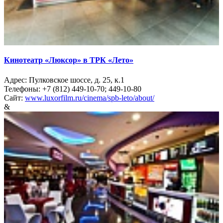
Кинотеатр «Люксор» в ТРК «Лето»
Адрес: Пулковское шоссе, д. 25, к.1
Телефоны: +7 (812) 449-10-70; 449-10-80
Сайт:
www.luxorfilm.ru/cinema/spb-leto/about/
&