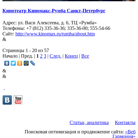
Кинотеатр Киномакс-Румба Санкт-Петербург
Адрес: ул. Васи Алексеева, д. 6, ТЦ «Румба»
Телефоны: +7 (812) 335-36-36; 335-36-00; 555-54-66
Сайт:
http://www.kinomax.ru/rumba/about.htm
&
Страницы 1 - 20 из 57
Начало | Пред. |
1
2
3
|
След.
|
Конец
|
Все
&
&
Статьи, аналитика
Контакты
Поисковая оптимизация и продвижение сайта:
«Веб
Гармония»