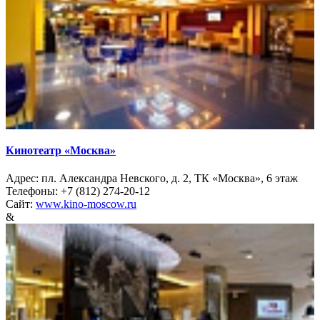
Кинотеатр «Москва»
Адрес: пл. Александра Невского, д. 2, ТК «Москва», 6 этаж
Телефоны: +7 (812) 274-20-12
Сайт:
www.kino-moscow.ru
&