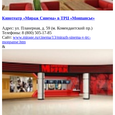
Кинотеатр «Мираж Синема» в ТРЦ «Монпансье»
Адрес: ул. Планерная, д. 59 (м. Комендантский пр.)
Телефоны: 8 (800) 505-17-85
Сайт:
www.mirage.ru/cinema/13/mirazh-sinema-v-trc-
monpanse.htm
&