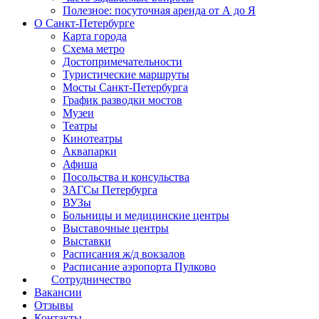
Полезное: посуточная аренда от А до Я
О Санкт-Петербурге
Карта города
Схема метро
Достопримечательности
Туристические маршруты
Мосты Санкт-Петербурга
График разводки мостов
Музеи
Театры
Кинотеатры
Аквапарки
Афиша
Посольства и консульства
ЗАГСы Петербурга
ВУЗы
Больницы и медицинские центры
Выставочные центры
Выставки
Расписания ж/д вокзалов
Расписание аэропорта Пулково
Сотрудничество
Вакансии
Отзывы
Контакты