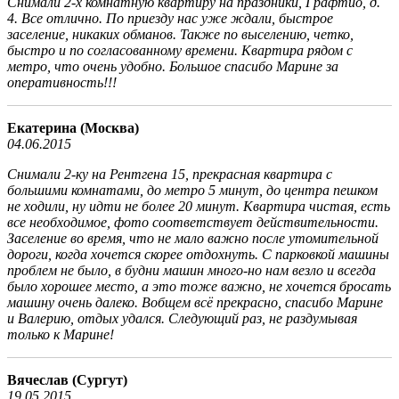
Снимали 2-х комнатную квартиру на праздники, Графтио, д.
4. Все отлично. По приезду нас уже ждали, быстрое
заселение, никаких обманов. Также по выселению, четко,
быстро и по согласованному времени. Квартира рядом с
метро, что очень удобно. Большое спасибо Марине за
оперативность!!!
Екатерина (Москва)
04.06.2015
Снимали 2-ку на Рентгена 15, прекрасная квартира с
большими комнатами, до метро 5 минут, до центра пешком
не ходили, ну идти не более 20 минут. Квартира чистая, есть
все необходимое, фото соответствует действительности.
Заселение во время, что не мало важно после утомительной
дороги, когда хочется скорее отдохнуть. С парковкой машины
проблем не было, в будни машин много-но нам везло и всегда
было хорошее место, а это тоже важно, не хочется бросать
машину очень далеко. Вобщем всё прекрасно, спасибо Марине
и Валерию, отдых удался. Следующий раз, не раздумывая
только к Марине!
Вячеслав (Сургут)
19.05.2015