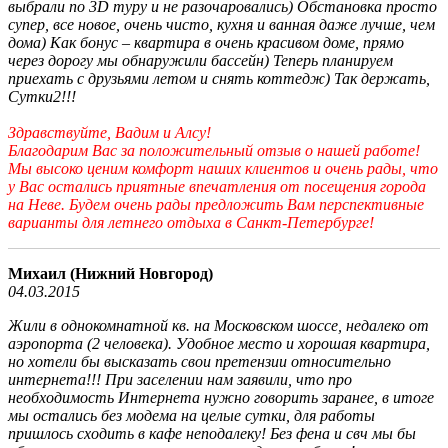
выбрали по 3D туру и не разочаровались) Обстановка просто
супер, все новое, очень чисто, кухня и ванная даже лучше, чем
дома) Как бонус – квартира в очень красивом доме, прямо
через дорогу мы обнаружили бассейн) Теперь планируем
приехать с друзьями летом и снять коттедж) Так держать,
Сутки2!!!
Здравствуйте, Вадим и Алсу!
Благодарим Вас за положительный отзыв о нашей работе!
Мы высоко ценим комфорт наших клиентов и очень рады, что
у Вас остались приятные впечатления от посещения города
на Неве. Будем очень рады предложить Вам перспективные
варианты для летнего отдыха в Санкт-Петербурге!
Михаил (Нижний Новгород)
04.03.2015
Жили в однокомнатной кв. на Московском шоссе, недалеко от
аэропорта (2 человека). Удобное место и хорошая квартира,
но хотели бы высказать свои претензии относительно
интернета!!! При заселении нам заявили, что про
необходимость Интернета нужно говорить заранее, в итоге
мы остались без модема на целые сутки, для работы
пришлось сходить в кафе неподалеку! Без фена и свч мы бы