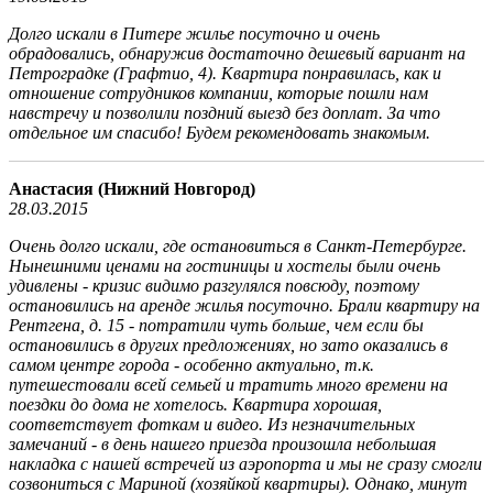
Долго искали в Питере жилье посуточно и очень
обрадовались, обнаружив достаточно дешевый вариант на
Петроградке (Графтио, 4). Квартира понравилась, как и
отношение сотрудников компании, которые пошли нам
навстречу и позволили поздний выезд без доплат. За что
отдельное им спасибо! Будем рекомендовать знакомым.
Анастасия (Нижний Новгород)
28.03.2015
Очень долго искали, где остановиться в Санкт-Петербурге.
Нынешними ценами на гостиницы и хостелы были очень
удивлены - кризис видимо разгулялся повсюду, поэтому
остановились на аренде жилья посуточно. Брали квартиру на
Рентгена, д. 15 - потратили чуть больше, чем если бы
остановились в других предложениях, но зато оказались в
самом центре города - особенно актуально, т.к.
путешестовали всей семьей и тратить много времени на
поездки до дома не хотелось. Квартира хорошая,
соответствует фоткам и видео. Из незначительных
замечаний - в день нашего приезда произошла небольшая
накладка с нашей встречей из аэропорта и мы не сразу смогли
созвониться с Мариной (хозяйкой квартиры). Однако, минут