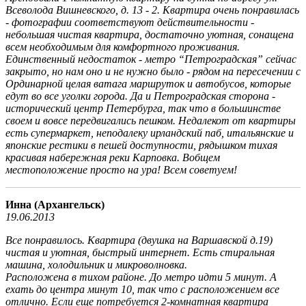
Всеволода Вишневского, д. 13 - 2. Квартира очень понравилась
- фотографии соответствуют действительности -
небольшая чистая квартира, достаточно уютная, сонащена
всем необходимым для комфортного проживания.
Единственный недостаток - метро “Петроградская” сейчас
закрыто, но нам оно и не нужно было - рядом на пересечении с
Ординарной целая ватага маршруток и автобусов, которые
едут во все уголки города. Да и Петроградская сторона -
исторический центр Петербурга, так что в большинстве
своем и вовсе передвигались пешком. Недалекот от квартиры
есть супермаркет, неподалеку ирландский паб, итальянские и
японские рестики в пешей доступности, рядышком тихая
красивая набережная реки Карповка. Вобщем
местоположение просто на ура! Всем советуем!
Инна (Архангельск)
19.06.2013
Все понравилось. Квартира (двушка на Варшавской д.19)
чистая и уютная, быстрый интернет. Есть стиральная
машина, холодильник и микроволновка.
Расположена в тихом районе. До метро идти 5 минут. А
ехать до центра минут 10, так что с расположением все
отлично. Если еще потребуется 2-комнатная квартира