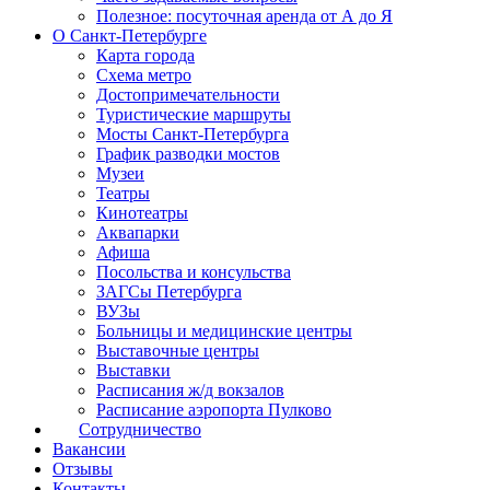
Полезное: посуточная аренда от А до Я
О Санкт-Петербурге
Карта города
Схема метро
Достопримечательности
Туристические маршруты
Мосты Санкт-Петербурга
График разводки мостов
Музеи
Театры
Кинотеатры
Аквапарки
Афиша
Посольства и консульства
ЗАГСы Петербурга
ВУЗы
Больницы и медицинские центры
Выставочные центры
Выставки
Расписания ж/д вокзалов
Расписание аэропорта Пулково
Сотрудничество
Вакансии
Отзывы
Контакты