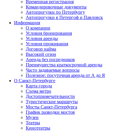
Временная регистрация
Командировочные документы
Автопрогулки по Петербургу
Автопрогулки в Петергоф и Павловск
Информация
О компании
Условия бронирования
Условия аренды
Условия проживания
Договор найма
Высокий сезон
Аренда без посредников
Преимущества краткосрочной аренды
Часто задаваемые вопросы
Полезное: посуточная аренда от А до Я
О Санкт-Петербурге
Карта города
Схема метро
Достопримечательности
Туристические маршруты
Мосты Санкт-Петербурга
График разводки мостов
Музеи
Театры
Кинотеатры