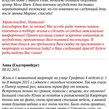
КАД от дома 5 минут езды, недалеко большой торговый
центр Мега Икея. Единственное неудобство доставил
неработающий телевизор, но его поменяли на следующий день
после звонка Марине, спасибо!
Здравствуйте, Наталия!
Благодарим Вас за отзыв! Мы всегда рады помочь нашим
клиентам в подборе жилья и сделать их отдых максимально
комфортным! Приносим наши самые искренние извинения за
неудобства, причиненные Вам поломкой телевизора. В
качестве бонуса мы предлагаем Вам скидку на проживание в
квартирах из каталога Sutki2 в Ваш следующий приезд! Будем
рады видеть Вас снова!
Анна (Екатеринбург)
08.02.2015
Жили в 1-комнатной квартире на улице Графтио 4 неделю (с 1
по 8 января 2015 г.) вдвоем с молодым человеком. Так как ехали
в Питер первый раз, заказали трансфер от вокзала.
Встретили точно по срокам, помогли с вещами, все отлично!
Большой спасибо Юлии за позитив и разъяснения!))) Квартира
точно как на фото, очень красивая стильная мебель, в ванной
новая душевая кабина и все очень чисто. Было очень приятно,
что на кухне и в комнате стоят цветы) Готовили сами, на