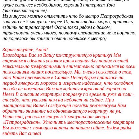
кухне есть все необходимое, хороший интернет Yota
(заказывали заранее).
Из минусов можно отметить что до метро Петроградская
конечно не 5 минут а скорее 10, так как был мороз, пришлось
ездить на транспорте! Остановка рядом с домом,
транспорта очень много, поэтому впечатление не испортило,
но хотелось бы конечно быть поближе к метро)
Здравствуйте, Анна!
Благодарим Вас за Вашу конструктивную критику! Мы
стремимся сделать условия проживания для наших гостей
максимально комфортными и внимательно относимся ко всем
пожеланиям наших постояльцев. Мы очень сожалеем о том,
что Ваше пребывание в Санкт-Петербурге пришлось на
период январских морозов и искренне надеемся, что холодная
погода не помешала Вам насладиться красотой города на
Неве! В описание квартиры поправку по времени уже внесли -
спасибо, что указали нам на недочет на сайте. При
планировании Вашей следующей поездки рекомендуем Вам
обратить внимание на однокомнатную квартиру на ул.
Рентгена, расположенную в 5 минутах от метро
«Петроградская». Уточнить месторасположение квартиры
Вы можете с помощью карты на нашем сайте. Будем рады
видеть Вас снова!