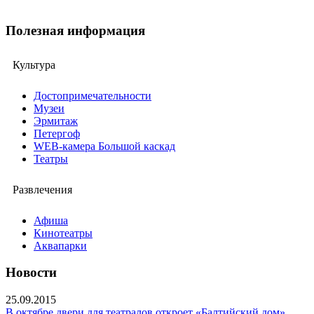
Полезная информация
Культура
Достопримечательности
Музеи
Эрмитаж
Петергоф
WEB-камера Большой каскад
Театры
Развлечения
Афиша
Кинотеатры
Аквапарки
Новости
25.09.2015
В октябре двери для театралов откроет «Балтийский дом»