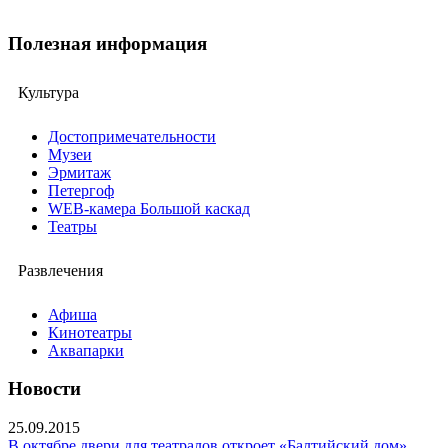
Полезная информация
Культура
Достопримечательности
Музеи
Эрмитаж
Петергоф
WEB-камера Большой каскад
Театры
Развлечения
Афиша
Кинотеатры
Аквапарки
Новости
25.09.2015
В октябре двери для театралов откроет «Балтийский дом»