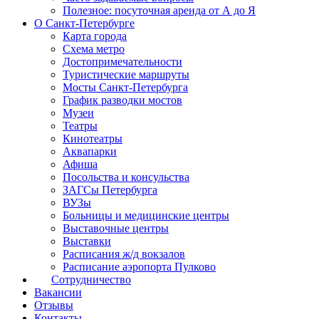
Полезное: посуточная аренда от А до Я
О Санкт-Петербурге
Карта города
Схема метро
Достопримечательности
Туристические маршруты
Мосты Санкт-Петербурга
График разводки мостов
Музеи
Театры
Кинотеатры
Аквапарки
Афиша
Посольства и консульства
ЗАГСы Петербурга
ВУЗы
Больницы и медицинские центры
Выставочные центры
Выставки
Расписания ж/д вокзалов
Расписание аэропорта Пулково
Сотрудничество
Вакансии
Отзывы
Контакты