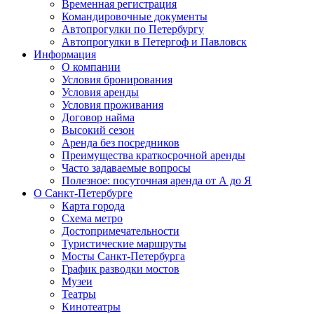
Временная регистрация
Командировочные документы
Автопрогулки по Петербургу
Автопрогулки в Петергоф и Павловск
Информация
О компании
Условия бронирования
Условия аренды
Условия проживания
Договор найма
Высокий сезон
Аренда без посредников
Преимущества краткосрочной аренды
Часто задаваемые вопросы
Полезное: посуточная аренда от А до Я
О Санкт-Петербурге
Карта города
Схема метро
Достопримечательности
Туристические маршруты
Мосты Санкт-Петербурга
График разводки мостов
Музеи
Театры
Кинотеатры