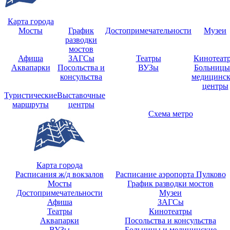
Карта города
Мосты
График
Достопримечательности
Музеи
разводки
мостов
Афиша
ЗАГСы
Театры
Кинотеат
Аквапарки
Посольства и
ВУЗы
Больницы
консульства
медицинс
центры
Туристические
Выставочные
маршруты
центры
Схема метро
Карта города
Расписания ж/д вокзалов
Расписание аэропорта Пулково
Мосты
График разводки мостов
Достопримечательности
Музеи
Афиша
ЗАГСы
Театры
Кинотеатры
Аквапарки
Посольства и консульства
ВУЗы
Больницы и медицинские