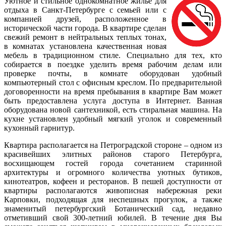
Уютное и стильное однокомнатное жилье для
отдыха в Санкт-Петербурге с семьей или с
компанией друзей, расположенное в
исторической части города. В квартире сделан
свежий ремонт в нейтральных теплых тонах,
в комнатах установлена качественная новая
мебель в традиционном стиле. Специально для тех, кто
собирается в поездке уделить время рабочим делам или
проверке почты, в комнате оборудован удобный
компьютерный стол с офисным креслом. По предварительной
договоренности на время пребывания в квартире Вам может
быть предоставлена услуга доступа в Интернет. Ванная
оборудована новой сантехникой, есть стиральная машина. На
кухне установлен удобный мягкий уголок и современный
кухонный гарнитур.
Квартира располагается на Петроградской стороне – одном из
красивейших элитных районов старого Петербурга,
восхищающем гостей города сочетанием старинной
архитектуры и огромного количества уютных бутиков,
кинотеатров, кофеен и ресторанов. В пешей доступности от
квартиры располагаются живописная набережная реки
Карповки, подходящая для неспешных прогулок, а также
знаменитый петербургский Ботанический сад, недавно
отметивший свой 300-летний юбилей. В течение дня Вы