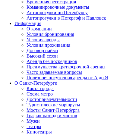
Временная регистрация
Командировочные документы
Автопрогулки по Петербургу
Автопрогулки в Петергоф и Павловск
Информация
О компании
Условия бронирования
Условия аренды
Условия проживания
Договор найма
Высокий сезон
Аренда без посредников
Преимущества краткосрочной аренды
Часто задаваемые вопросы
Полезное: посуточная аренда от А до Я
О Санкт-Петербурге
Карта города
Схема метро
Достопримечательности
Туристические маршруты
Мосты Санкт-Петербурга
График разводки мостов
Музеи
Театры
Кинотеатры