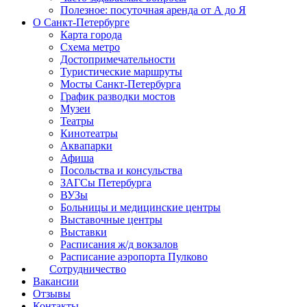
Полезное: посуточная аренда от А до Я
О Санкт-Петербурге
Карта города
Схема метро
Достопримечательности
Туристические маршруты
Мосты Санкт-Петербурга
График разводки мостов
Музеи
Театры
Кинотеатры
Аквапарки
Афиша
Посольства и консульства
ЗАГСы Петербурга
ВУЗы
Больницы и медицинские центры
Выставочные центры
Выставки
Расписания ж/д вокзалов
Расписание аэропорта Пулково
Сотрудничество
Вакансии
Отзывы
Контакты