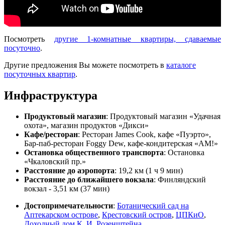
Посмотреть
другие 1-комнатные квартиры, сдаваемые
посуточно
.
Другие предложения Вы можете посмотреть в
каталоге
посуточных квартир
.
Инфраструктура
Продуктовый магазин
: Продуктовый магазин «Удачная
охота», магазин продуктов «Дикси»
Кафе/ресторан
: Ресторан James Cook, кафе «Пуэрто»,
Бар-паб-ресторан Foggy Dew, кафе-кондитерская «АМ!»
Остановка общественного транспорта
: Остановка
«Чкаловский пр.»
Расстояние до аэропорта
: 19,2 км (1 ч 9 мин)
Расстояние до ближайшего вокзала
: Финляндский
вокзал - 3,51 км (37 мин)
Достопримечательности
:
Ботанический сад на
Аптекарском острове
,
Крестовский остров
,
ЦПКиО
,
Доходный дом К. И. Розенштейна