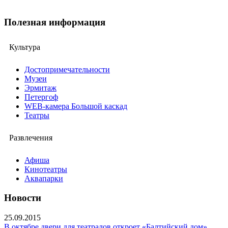
Полезная информация
Культура
Достопримечательности
Музеи
Эрмитаж
Петергоф
WEB-камера Большой каскад
Театры
Развлечения
Афиша
Кинотеатры
Аквапарки
Новости
25.09.2015
В октябре двери для театралов откроет «Балтийский дом»