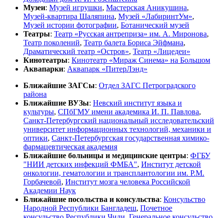
Музеи
:
Музей игрушки
,
Мастерская Аникушина
,
Музей-квартира Шаляпина
,
Музей «ЛабиринтУм»
,
Музей истории фотографии
,
Ботанический музей
Театры
:
Театр «Русская антреприза» им. А. Миронова
,
Театр поколений
,
Театр балета Бориса Эйфмана
,
Драматический театр «Остров»
,
Театр «Лицедеи»
Кинотеатры
:
Кинотеатр «Мираж Синема» на Большом
Аквапарки
:
Аквапарк «ПитерЛэнд»
Ближайшие ЗАГСы
:
Отдел ЗАГС Петроградского
района
Ближайшие ВУЗы
:
Невский институт языка и
культуры
,
СПбГМУ имени академика И. П. Павлова
,
Санкт-Петербургский национальный исследовательский
университет информационных технологий, механики и
оптики
,
Санкт-Петербургская государственная химико-
фармацевтическая академия
Ближайшие больницы и медицинские центры
:
ФГБУ
"НИИ детских инфекций ФМБА"
,
Институт детской
онкологии, гематологии и трансплантологии им. Р.М.
Горбачевой
,
Институт мозга человека Российской
Академии Наук
Ближайшие посольства и консульства
:
Консульство
Народной Республики Бангладеш
,
Почетное
консульство Республики Чили
,
Генеральное консульство