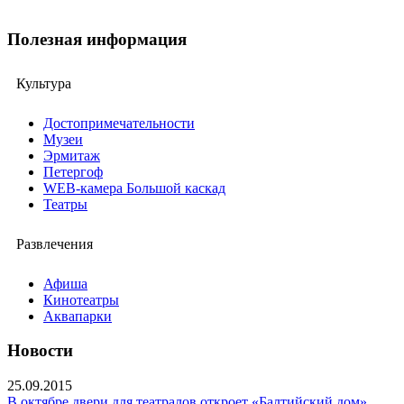
Полезная информация
Культура
Достопримечательности
Музеи
Эрмитаж
Петергоф
WEB-камера Большой каскад
Театры
Развлечения
Афиша
Кинотеатры
Аквапарки
Новости
25.09.2015
В октябре двери для театралов откроет «Балтийский дом»