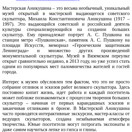
Мастерская Аникушина – это весьма необычный, уникальный
музей открытый в мастерской выдающегося советского
скульптора, Михаила Константиновича Аникушина (1917 –
1997). Это выдающийся советский и российский деятель
культуры специализирующийся на создании больших
скульптур. Ему принадлежат портрет А. С. Пушкина на
станции метро «Пушкинская», памятник А. С. Пушкину на
площади Искусств, мемориал «Героическим защитникам
Ленинграда» и множество других произведений
монументальной скульптуры. Музей в Вяземском переулке
открыт сравнительно недавно, в 2013 году, но уже успел стать
одним из популярных мест паломничества жителей и гостей
города.
Интерес к музею обусловлен тем фактом, что это не просто
собрание отливок и эскизов работ великого скульптора. Здесь
постоянно кипит жизнь, идет работа и каждый посетитель
может поближе познакомиться с процессом творения больших
скульптур – начиная от первых карандашных эскизов и
заканчивая отливками в бронзе. В Мастерской Аникушина
часто проводятся интерактивные экскурсии, мастер-классы от
ведущих скульпторов, создана незабываемая атмосфера
творчества. Юные посетители могут потрогать экспонаты и
даже самим научиться лепке из гипса и глины.