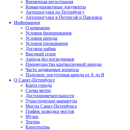
Временная регистрация
Командировочные документы
Автопрогулки по Петербургу
Автопрогулки в Петергоф и Павловск
Информация
О компании
Условия бронирования
Условия аренды
Условия проживания
Договор найма
Высокий сезон
Аренда без посредников
Преимущества краткосрочной аренды
Часто задаваемые вопросы
Полезное: посуточная аренда от А до Я
О Санкт-Петербурге
Карта города
Схема метро
Достопримечательности
Туристические маршруты
Мосты Санкт-Петербурга
График разводки мостов
Музеи
Театры
Кинотеатры