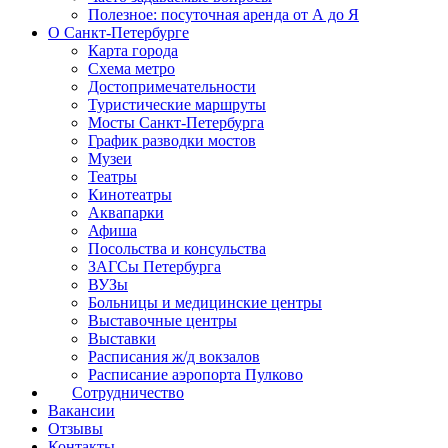
Полезное: посуточная аренда от А до Я
О Санкт-Петербурге
Карта города
Схема метро
Достопримечательности
Туристические маршруты
Мосты Санкт-Петербурга
График разводки мостов
Музеи
Театры
Кинотеатры
Аквапарки
Афиша
Посольства и консульства
ЗАГСы Петербурга
ВУЗы
Больницы и медицинские центры
Выставочные центры
Выставки
Расписания ж/д вокзалов
Расписание аэропорта Пулково
Сотрудничество
Вакансии
Отзывы
Контакты