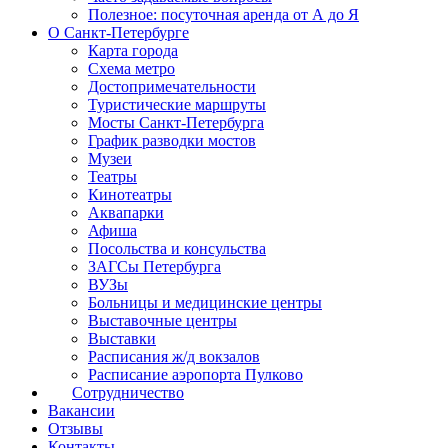
Полезное: посуточная аренда от А до Я
О Санкт-Петербурге
Карта города
Схема метро
Достопримечательности
Туристические маршруты
Мосты Санкт-Петербурга
График разводки мостов
Музеи
Театры
Кинотеатры
Аквапарки
Афиша
Посольства и консульства
ЗАГСы Петербурга
ВУЗы
Больницы и медицинские центры
Выставочные центры
Выставки
Расписания ж/д вокзалов
Расписание аэропорта Пулково
Сотрудничество
Вакансии
Отзывы
Контакты