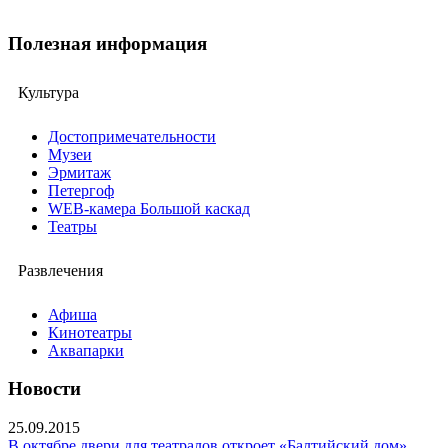
Полезная информация
Культура
Достопримечательности
Музеи
Эрмитаж
Петергоф
WEB-камера Большой каскад
Театры
Развлечения
Афиша
Кинотеатры
Аквапарки
Новости
25.09.2015
В октябре двери для театралов откроет «Балтийский дом»