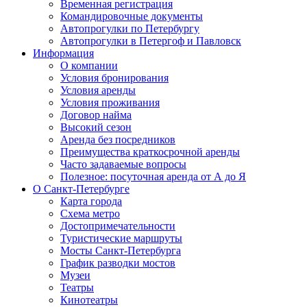
Временная регистрация
Командировочные документы
Автопрогулки по Петербургу
Автопрогулки в Петергоф и Павловск
Информация
О компании
Условия бронирования
Условия аренды
Условия проживания
Договор найма
Высокий сезон
Аренда без посредников
Преимущества краткосрочной аренды
Часто задаваемые вопросы
Полезное: посуточная аренда от А до Я
О Санкт-Петербурге
Карта города
Схема метро
Достопримечательности
Туристические маршруты
Мосты Санкт-Петербурга
График разводки мостов
Музеи
Театры
Кинотеатры