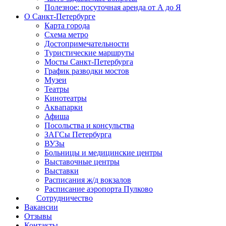
Полезное: посуточная аренда от А до Я
О Санкт-Петербурге
Карта города
Схема метро
Достопримечательности
Туристические маршруты
Мосты Санкт-Петербурга
График разводки мостов
Музеи
Театры
Кинотеатры
Аквапарки
Афиша
Посольства и консульства
ЗАГСы Петербурга
ВУЗы
Больницы и медицинские центры
Выставочные центры
Выставки
Расписания ж/д вокзалов
Расписание аэропорта Пулково
Сотрудничество
Вакансии
Отзывы
Контакты