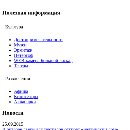
Полезная информация
Культура
Достопримечательности
Музеи
Эрмитаж
Петергоф
WEB-камера Большой каскад
Театры
Развлечения
Афиша
Кинотеатры
Аквапарки
Новости
25.09.2015
В октябре двери для театралов откроет «Балтийский дом»