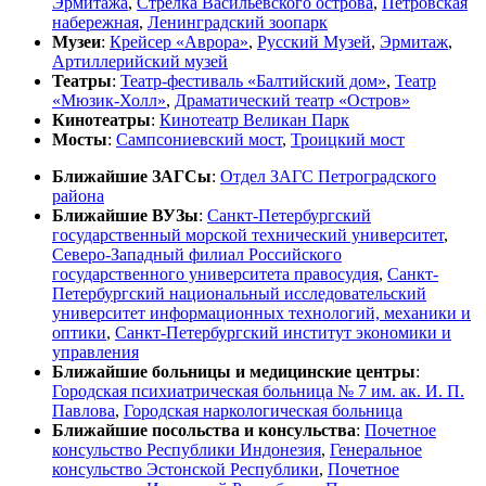
Эрмитажа
,
Стрелка Васильевского острова
,
Петровская
набережная
,
Ленинградский зоопарк
Музеи
:
Крейсер «Аврора»
,
Русский Музей
,
Эрмитаж
,
Артиллерийский музей
Театры
:
Театр-фестиваль «Балтийский дом»
,
Театр
«Мюзик-Холл»
,
Драматический театр «Остров»
Кинотеатры
:
Кинотеатр Великан Парк
Мосты
:
Сампсониевский мост
,
Троицкий мост
Ближайшие ЗАГСы
:
Отдел ЗАГС Петроградского
района
Ближайшие ВУЗы
:
Санкт-Петербургский
государственный морской технический университет
,
Северо-Западный филиал Российского
государственного университета правосудия
,
Санкт-
Петербургский национальный исследовательский
университет информационных технологий, механики и
оптики
,
Санкт-Петербургский институт экономики и
управления
Ближайшие больницы и медицинские центры
:
Городская психиатрическая больница № 7 им. ак. И. П.
Павлова
,
Городская наркологическая больница
Ближайшие посольства и консульства
:
Почетное
консульство Республики Индонезия
,
Генеральное
консульство Эстонской Республики
,
Почетное