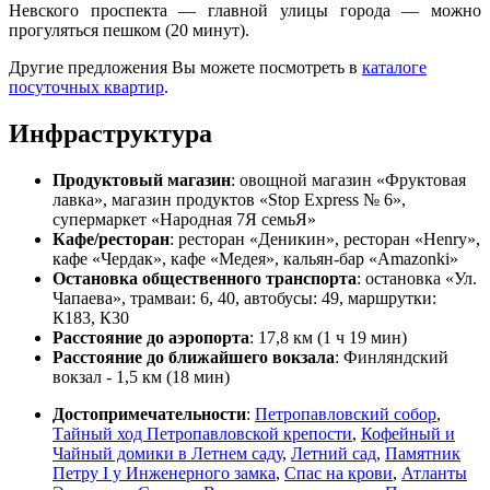
Невского проспекта — главной улицы города — можно
прогуляться пешком (20 минут).
Другие предложения Вы можете посмотреть в
каталоге
посуточных квартир
.
Инфраструктура
Продуктовый магазин
: овощной магазин «Фруктовая
лавка», магазин продуктов «Stop Express № 6»,
супермаркет «Народная 7Я семьЯ»
Кафе/ресторан
: ресторан «Деникин», ресторан «Henry»,
кафе «Чердак», кафе «Медея», кальян-бар «Amazonki»
Остановка общественного транспорта
: остановка «Ул.
Чапаева», трамваи: 6, 40, автобусы: 49, маршрутки:
К183, К30
Расстояние до аэропорта
: 17,8 км (1 ч 19 мин)
Расстояние до ближайшего вокзала
: Финляндский
вокзал - 1,5 км (18 мин)
Достопримечательности
:
Петропавловский собор
,
Тайный ход Петропавловской крепости
,
Кофейный и
Чайный домики в Летнем саду
,
Летний сад
,
Памятник
Петру I у Инженерного замка
,
Спас на крови
,
Атланты