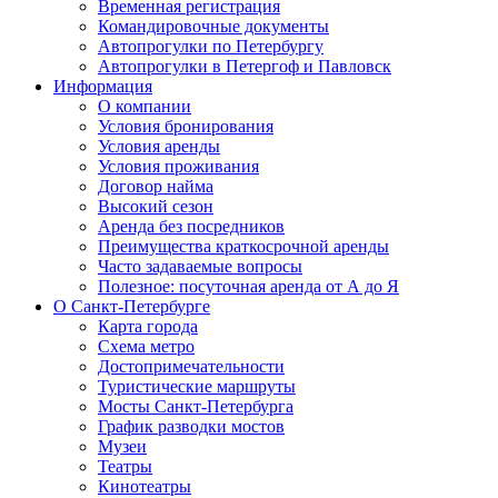
Временная регистрация
Командировочные документы
Автопрогулки по Петербургу
Автопрогулки в Петергоф и Павловск
Информация
О компании
Условия бронирования
Условия аренды
Условия проживания
Договор найма
Высокий сезон
Аренда без посредников
Преимущества краткосрочной аренды
Часто задаваемые вопросы
Полезное: посуточная аренда от А до Я
О Санкт-Петербурге
Карта города
Схема метро
Достопримечательности
Туристические маршруты
Мосты Санкт-Петербурга
График разводки мостов
Музеи
Театры
Кинотеатры