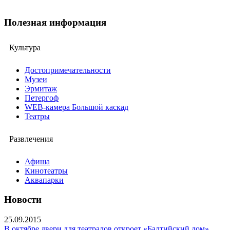
Полезная информация
Культура
Достопримечательности
Музеи
Эрмитаж
Петергоф
WEB-камера Большой каскад
Театры
Развлечения
Афиша
Кинотеатры
Аквапарки
Новости
25.09.2015
В октябре двери для театралов откроет «Балтийский дом»