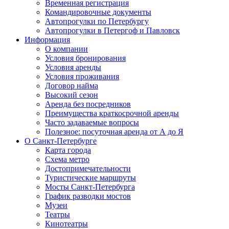
Временная регистрация
Командировочные документы
Автопрогулки по Петербургу
Автопрогулки в Петергоф и Павловск
Информация
О компании
Условия бронирования
Условия аренды
Условия проживания
Договор найма
Высокий сезон
Аренда без посредников
Преимущества краткосрочной аренды
Часто задаваемые вопросы
Полезное: посуточная аренда от А до Я
О Санкт-Петербурге
Карта города
Схема метро
Достопримечательности
Туристические маршруты
Мосты Санкт-Петербурга
График разводки мостов
Музеи
Театры
Кинотеатры