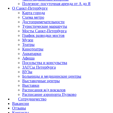
Полезное: посуточная аренда от А до Я
О Санкт-Петербурге
Карта города
Схема метро
Достопримечательности
Туристические маршруты
Мосты Санкт-Петербурга
График разводки мостов
Музеи
Театры
Кинотеатры
Аквапарки
Афиша
Посольства и консульства
ЗАГСы Петербурга
ВУЗы
Больницы и медицинские центры
Выставочные центры
Выставки
Расписания ж/д вокзалов
Расписание аэропорта Пулково
Сотрудничество
Вакансии
Отзывы
Контакты