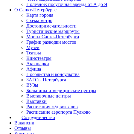
Полезное: посуточная аренда от А до Я
О Санкт-Петербурге
Карта города
Схема метро
Достопримечательности
Туристические маршруты
Мосты Санкт-Петербурга
График разводки мостов
Музеи
Театры
Кинотеатры
Аквапарки
Афиша
Посольства и консульства
ЗАГСы Петербурга
ВУЗы
Больницы и медицинские центры
Выставочные центры
Выставки
Расписания ж/д вокзалов
Расписание аэропорта Пулково
Сотрудничество
Вакансии
Отзывы
Контакты