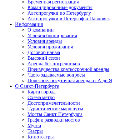
Временная регистрация
Командировочные документы
Автопрогулки по Петербургу
Автопрогулки в Петергоф и Павловск
Информация
О компании
Условия бронирования
Условия аренды
Условия проживания
Договор найма
Высокий сезон
Аренда без посредников
Преимущества краткосрочной аренды
Часто задаваемые вопросы
Полезное: посуточная аренда от А до Я
О Санкт-Петербурге
Карта города
Схема метро
Достопримечательности
Туристические маршруты
Мосты Санкт-Петербурга
График разводки мостов
Музеи
Театры
Кинотеатры