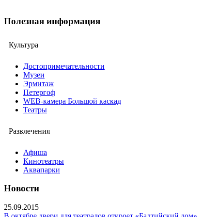
Полезная информация
Культура
Достопримечательности
Музеи
Эрмитаж
Петергоф
WEB-камера Большой каскад
Театры
Развлечения
Афиша
Кинотеатры
Аквапарки
Новости
25.09.2015
В октябре двери для театралов откроет «Балтийский дом»