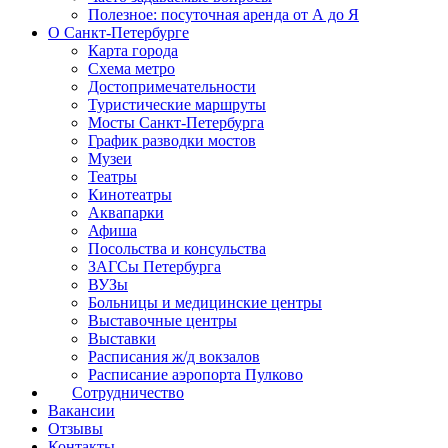
Полезное: посуточная аренда от А до Я
О Санкт-Петербурге
Карта города
Схема метро
Достопримечательности
Туристические маршруты
Мосты Санкт-Петербурга
График разводки мостов
Музеи
Театры
Кинотеатры
Аквапарки
Афиша
Посольства и консульства
ЗАГСы Петербурга
ВУЗы
Больницы и медицинские центры
Выставочные центры
Выставки
Расписания ж/д вокзалов
Расписание аэропорта Пулково
Сотрудничество
Вакансии
Отзывы
Контакты