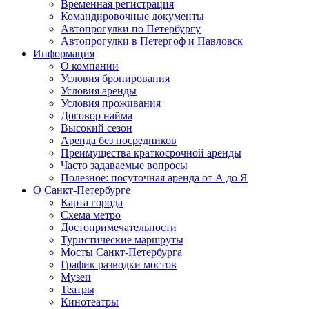
Временная регистрация
Командировочные документы
Автопрогулки по Петербургу
Автопрогулки в Петергоф и Павловск
Информация
О компании
Условия бронирования
Условия аренды
Условия проживания
Договор найма
Высокий сезон
Аренда без посредников
Преимущества краткосрочной аренды
Часто задаваемые вопросы
Полезное: посуточная аренда от А до Я
О Санкт-Петербурге
Карта города
Схема метро
Достопримечательности
Туристические маршруты
Мосты Санкт-Петербурга
График разводки мостов
Музеи
Театры
Кинотеатры