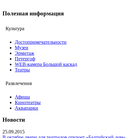
Полезная информация
Культура
Достопримечательности
Музеи
Эрмитаж
Петергоф
WEB-камера Большой каскад
Театры
Развлечения
Афиша
Кинотеатры
Аквапарки
Новости
25.09.2015
В октябре двери для театралов откроет «Балтийский дом»