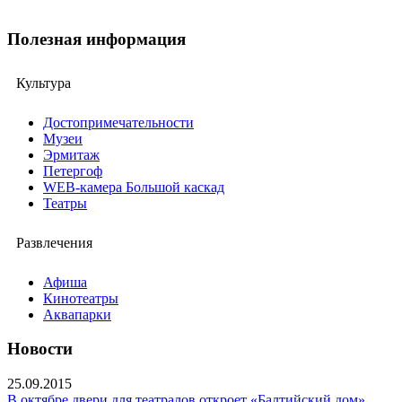
Полезная информация
Культура
Достопримечательности
Музеи
Эрмитаж
Петергоф
WEB-камера Большой каскад
Театры
Развлечения
Афиша
Кинотеатры
Аквапарки
Новости
25.09.2015
В октябре двери для театралов откроет «Балтийский дом»