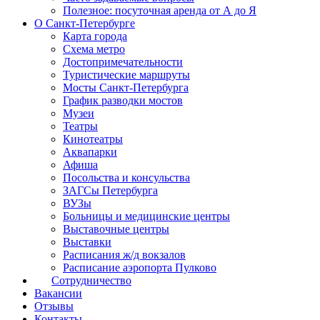
Полезное: посуточная аренда от А до Я
О Санкт-Петербурге
Карта города
Схема метро
Достопримечательности
Туристические маршруты
Мосты Санкт-Петербурга
График разводки мостов
Музеи
Театры
Кинотеатры
Аквапарки
Афиша
Посольства и консульства
ЗАГСы Петербурга
ВУЗы
Больницы и медицинские центры
Выставочные центры
Выставки
Расписания ж/д вокзалов
Расписание аэропорта Пулково
Сотрудничество
Вакансии
Отзывы
Контакты