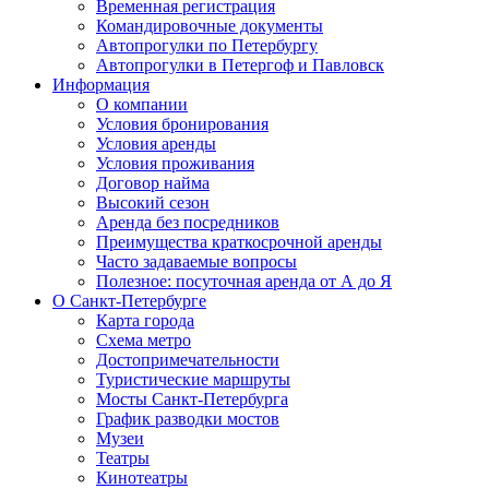
Временная регистрация
Командировочные документы
Автопрогулки по Петербургу
Автопрогулки в Петергоф и Павловск
Информация
О компании
Условия бронирования
Условия аренды
Условия проживания
Договор найма
Высокий сезон
Аренда без посредников
Преимущества краткосрочной аренды
Часто задаваемые вопросы
Полезное: посуточная аренда от А до Я
О Санкт-Петербурге
Карта города
Схема метро
Достопримечательности
Туристические маршруты
Мосты Санкт-Петербурга
График разводки мостов
Музеи
Театры
Кинотеатры