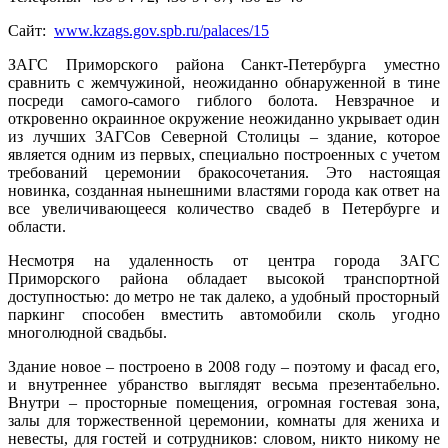
Сайт:
www.kzags.gov.spb.ru/palaces/15
ЗАГС Приморского района Санкт-Петербурга уместно
сравнить с жемчужиной, неожиданно обнаруженной в тине
посреди самого-самого гиблого болота. Невзрачное и
откровенно окраинное окружение неожиданно укрывает один
из лучших ЗАГСов Северной Столицы – здание, которое
является одним из первых, специально построенных с учетом
требований церемонии бракосочетания. Это настоящая
новинка, созданная нынешними властями города как ответ на
все увеличивающееся количество свадеб в Петербурге и
области.
Несмотря на удаленность от центра города ЗАГС
Приморского района обладает высокой транспортной
доступностью: до метро не так далеко, а удобный просторный
паркинг способен вместить автомобили сколь угодно
многолюдной свадьбы.
Здание новое – построено в 2008 году – поэтому и фасад его,
и внутреннее убранство выглядят весьма презентабельно.
Внутри – просторные помещения, огромная гостевая зона,
залы для торжественной церемонии, комнаты для жениха и
невесты, для гостей и сотрудников: словом, никто никому не