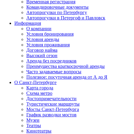
Временная регистрация
Командировочные документы
Автопрогулки по Петербургу
Автопрогулки в Петергоф и Павловск
Информация
О компании
Условия бронирования
Условия аренды
Условия проживания
Договор найма
Высокий сезон
Аренда без посредников
Преимущества краткосрочной аренды
Часто задаваемые вопросы
Полезное: посуточная аренда от А до Я
О Санкт-Петербурге
Карта города
Схема метро
Достопримечательности
Туристические маршруты
Мосты Санкт-Петербурга
График разводки мостов
Музеи
Театры
Кинотеатры