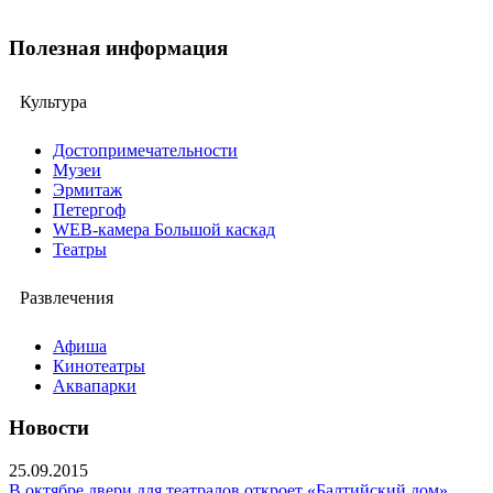
Полезная информация
Культура
Достопримечательности
Музеи
Эрмитаж
Петергоф
WEB-камера Большой каскад
Театры
Развлечения
Афиша
Кинотеатры
Аквапарки
Новости
25.09.2015
В октябре двери для театралов откроет «Балтийский дом»