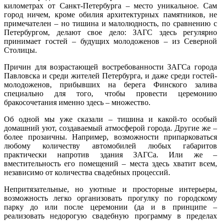
километрах от Санкт-Петербурга – место уникальное. Сам
город ничем, кроме обилия архитектурных памятников, не
примечателен – но тишина и малолюдность, по сравнению с
Петербургом, делают свое дело: ЗАГС здесь регулярно
принимает гостей – будущих молодоженов – из Северной
Столицы.
Причин для возрастающей востребованности ЗАГСа города
Павловска и среди жителей Петербурга, и даже среди гостей-
молодоженов, прибывших на берега Финского залива
специально для того, чтобы провести церемонию
бракосочетания именно здесь – множество.
Об одной мы уже сказали – тишина и какой-то особый
домашний уют, создаваемый атмосферой города. Другие же –
более прозаичны. Например, возможности припарковаться
любому количеству автомобилей любых габаритов
практически напротив здания ЗАГСа. Или же –
вместительность его помещений – места здесь хватит всем,
независимо от количества свадебных процессий.
Непритязательные, но уютные и просторные интерьеры,
возможность легко организовать прогулку по городскому
парку до или после церемонии (да и в принципе –
реализовать недорогую свадебную программу в пределах