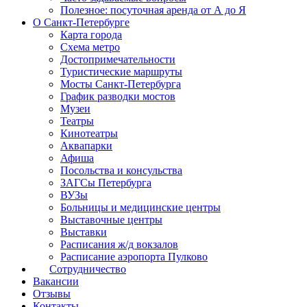
Полезное: посуточная аренда от А до Я
О Санкт-Петербурге
Карта города
Схема метро
Достопримечательности
Туристические маршруты
Мосты Санкт-Петербурга
График разводки мостов
Музеи
Театры
Кинотеатры
Аквапарки
Афиша
Посольства и консульства
ЗАГСы Петербурга
ВУЗы
Больницы и медицинские центры
Выставочные центры
Выставки
Расписания ж/д вокзалов
Расписание аэропорта Пулково
Сотрудничество
Вакансии
Отзывы
Контакты