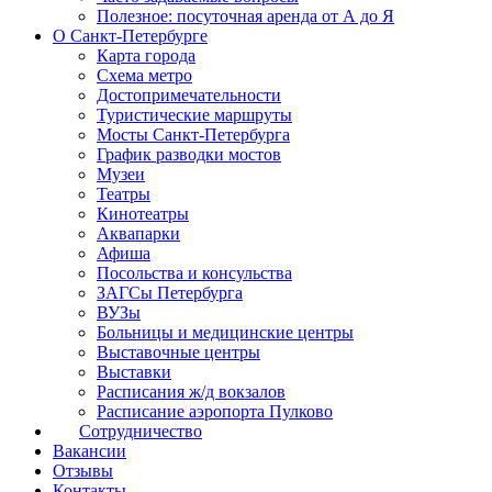
Полезное: посуточная аренда от А до Я
О Санкт-Петербурге
Карта города
Схема метро
Достопримечательности
Туристические маршруты
Мосты Санкт-Петербурга
График разводки мостов
Музеи
Театры
Кинотеатры
Аквапарки
Афиша
Посольства и консульства
ЗАГСы Петербурга
ВУЗы
Больницы и медицинские центры
Выставочные центры
Выставки
Расписания ж/д вокзалов
Расписание аэропорта Пулково
Сотрудничество
Вакансии
Отзывы
Контакты