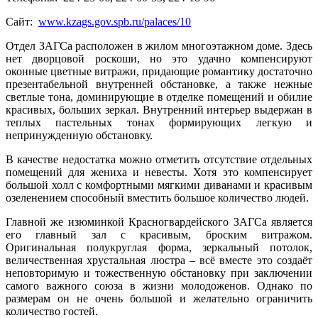
Сайт:
www.kzags.gov.spb.ru/palaces/10
Отдел ЗАГСа расположен в жилом многоэтажном доме. Здесь
нет дворцовой роскоши, но это удачно компенсируют
оконные цветные витражи, придающие романтику достаточно
презентабельной внутренней обстановке, а также нежные
светлые тона, доминирующие в отделке помещений и обилие
красивых, больших зеркал. Внутренний интерьер выдержан в
теплых пастельных тонах формирующих легкую и
непринужденную обстановку.
В качестве недостатка можно отметить отсутствие отдельных
помещений для жениха и невесты. Хотя это компенсирует
большой холл с комфортными мягкими диванами и красивым
озеленением способный вместить большое количество людей.
Главной же изюминкой Красногвардейского ЗАГСа является
его главный зал с красивым, броским витражом.
Оригинальная полукруглая форма, зеркальный потолок,
величественная хрустальная люстра – всё вместе это создаёт
неповторимую и тожественную обстановку при заключении
самого важного союза в жизни молодоженов. Однако по
размерам он не очень большой и желательно ограничить
количество гостей.