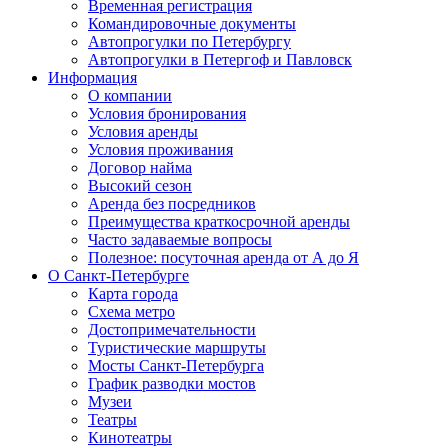
Временная регистрация
Командировочные документы
Автопрогулки по Петербургу
Автопрогулки в Петергоф и Павловск
Информация
О компании
Условия бронирования
Условия аренды
Условия проживания
Договор найма
Высокий сезон
Аренда без посредников
Преимущества краткосрочной аренды
Часто задаваемые вопросы
Полезное: посуточная аренда от А до Я
О Санкт-Петербурге
Карта города
Схема метро
Достопримечательности
Туристические маршруты
Мосты Санкт-Петербурга
График разводки мостов
Музеи
Театры
Кинотеатры