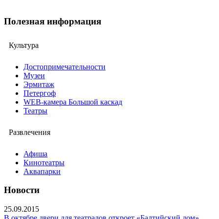
Полезная информация
Культура
Достопримечательности
Музеи
Эрмитаж
Петергоф
WEB-камера Большой каскад
Театры
Развлечения
Афиша
Кинотеатры
Аквапарки
Новости
25.09.2015
В октябре двери для театралов откроет «Балтийский дом»