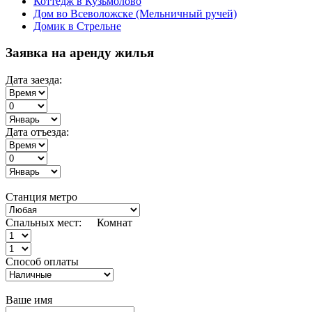
Коттедж в Кузьмолово
Дом во Всеволожске (Мельничный ручей)
Домик в Стрельне
Заявка на аренду жилья
Дата заезда:
Дата отъезда:
Станция метро
Спальных мест:
Комнат
Способ оплаты
Ваше имя