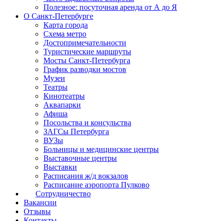
Полезное: посуточная аренда от А до Я
О Санкт-Петербурге
Карта города
Схема метро
Достопримечательности
Туристические маршруты
Мосты Санкт-Петербурга
График разводки мостов
Музеи
Театры
Кинотеатры
Аквапарки
Афиша
Посольства и консульства
ЗАГСы Петербурга
ВУЗы
Больницы и медицинские центры
Выставочные центры
Выставки
Расписания ж/д вокзалов
Расписание аэропорта Пулково
Сотрудничество
Вакансии
Отзывы
Контакты