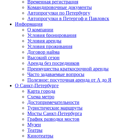
Временная регистрация
Командировочные документы
Автопрогулки по Петербургу
Автопрогулки в Петергоф и Павловск
Информация
О компании
Условия бронирования
Условия аренды
Условия проживания
Договор найма
Высокий сезон
Аренда без посредников
Преимущества краткосрочной аренды
Часто задаваемые вопросы
Полезное: посуточная аренда от А до Я
О Санкт-Петербурге
Карта города
Схема метро
Достопримечательности
Туристические маршруты
Мосты Санкт-Петербурга
График разводки мостов
Музеи
Театры
Кинотеатры