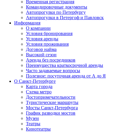
Временная регистрация
Командировочные документы
Автопрогулки по Петербургу
Автопрогулки в Петергоф и Павловск
Информация
О компании
Условия бронирования
Условия аренды
Условия проживания
Договор найма
Высокий сезон
Аренда без посредников
Преимущества краткосрочной аренды
Часто задаваемые вопросы
Полезное: посуточная аренда от А до Я
О Санкт-Петербурге
Карта города
Схема метро
Достопримечательности
Туристические маршруты
Мосты Санкт-Петербурга
График разводки мостов
Музеи
Театры
Кинотеатры