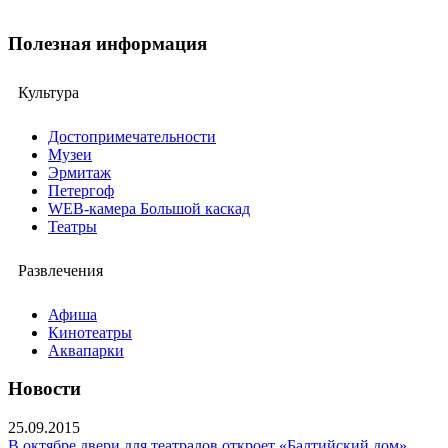
Полезная информация
Культура
Достопримечательности
Музеи
Эрмитаж
Петергоф
WEB-камера Большой каскад
Театры
Развлечения
Афиша
Кинотеатры
Аквапарки
Новости
25.09.2015
В октябре двери для театралов откроет «Балтийский дом»