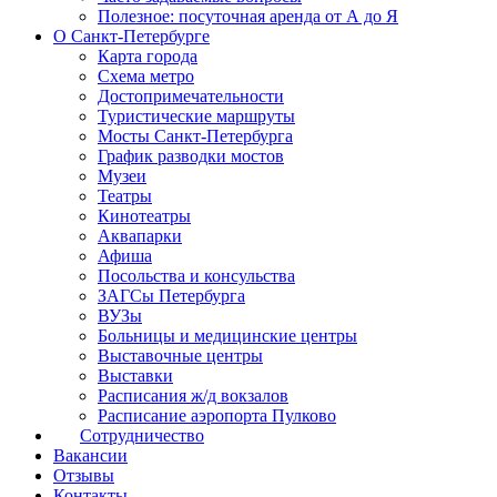
Полезное: посуточная аренда от А до Я
О Санкт-Петербурге
Карта города
Схема метро
Достопримечательности
Туристические маршруты
Мосты Санкт-Петербурга
График разводки мостов
Музеи
Театры
Кинотеатры
Аквапарки
Афиша
Посольства и консульства
ЗАГСы Петербурга
ВУЗы
Больницы и медицинские центры
Выставочные центры
Выставки
Расписания ж/д вокзалов
Расписание аэропорта Пулково
Сотрудничество
Вакансии
Отзывы
Контакты