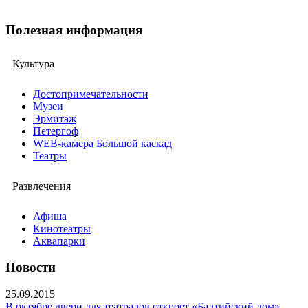
Полезная информация
Культура
Достопримечательности
Музеи
Эрмитаж
Петергоф
WEB-камера Большой каскад
Театры
Развлечения
Афиша
Кинотеатры
Аквапарки
Новости
25.09.2015
В октябре двери для театралов откроет «Балтийский дом»