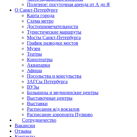
Полезное: посуточная аренда от А до Я
О Санкт-Петербурге
Карта города
Схема метро
Достопримечательности
Туристические маршруты
Мосты Санкт-Петербурга
График разводки мостов
Музеи
Театры
Кинотеатры
Аквапарки
Афиша
Посольства и консульства
ЗАГСы Петербурга
ВУЗы
Больницы и медицинские центры
Выставочные центры
Выставки
Расписания ж/д вокзалов
Расписание аэропорта Пулково
Сотрудничество
Вакансии
Отзывы
Контакты