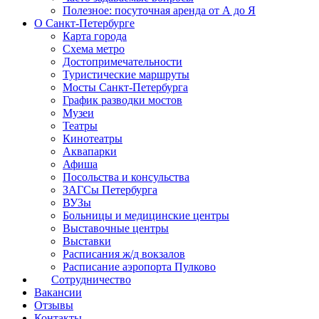
Полезное: посуточная аренда от А до Я
О Санкт-Петербурге
Карта города
Схема метро
Достопримечательности
Туристические маршруты
Мосты Санкт-Петербурга
График разводки мостов
Музеи
Театры
Кинотеатры
Аквапарки
Афиша
Посольства и консульства
ЗАГСы Петербурга
ВУЗы
Больницы и медицинские центры
Выставочные центры
Выставки
Расписания ж/д вокзалов
Расписание аэропорта Пулково
Сотрудничество
Вакансии
Отзывы
Контакты