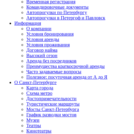
Временная регистрация
Командировочные документы
Автопрогулки по Петербургу
Автопрогулки в Петергоф и Павловск
Информация
О компании
Условия бронирования
Условия аренды
Условия проживания
Договор найма
Высокий сезон
Аренда без посредников
Преимущества краткосрочной аренды
Часто задаваемые вопросы
Полезное: посуточная аренда от А до Я
О Санкт-Петербурге
Карта города
Схема метро
Достопримечательности
Туристические маршруты
Мосты Санкт-Петербурга
График разводки мостов
Музеи
Театры
Кинотеатры