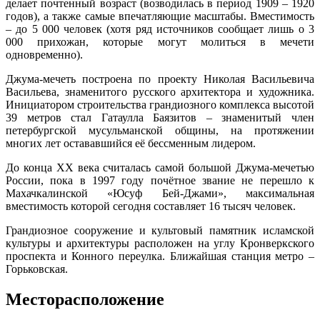
делает почтенный возраст (возводилась в период 1909 – 1920
годов), а также самые впечатляющие масштабы. Вместимость
– до 5 000 человек (хотя ряд источников сообщает лишь о 3
000 прихожан, которые могут молиться в мечети
одновременно).
Джума-мечеть построена по проекту Николая Васильевича
Васильева, знаменитого русского архитектора и художника.
Инициатором строительства грандиозного комплекса высотой
39 метров стал Гатаулла Баязитов – знаменитый член
петербургской мусульманской общины, на протяжении
многих лет остававшийся её бессменным лидером.
До конца ХХ века считалась самой большой Джума-мечетью
России, пока в 1997 году почётное звание не перешло к
Махачкалинской «Юсуф Бей-Джами», максимальная
вместимость которой сегодня составляет 16 тысяч человек.
Грандиозное сооружение и культовый памятник исламской
культуры и архитектуры расположен на углу Кронверкского
проспекта и Конного переулка. Ближайшая станция метро –
Горьковская.
Месторасположение