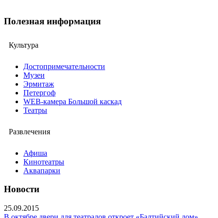
Полезная информация
Культура
Достопримечательности
Музеи
Эрмитаж
Петергоф
WEB-камера Большой каскад
Театры
Развлечения
Афиша
Кинотеатры
Аквапарки
Новости
25.09.2015
В октябре двери для театралов откроет «Балтийский дом»