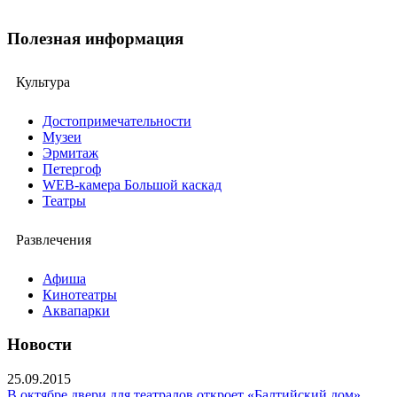
Полезная информация
Культура
Достопримечательности
Музеи
Эрмитаж
Петергоф
WEB-камера Большой каскад
Театры
Развлечения
Афиша
Кинотеатры
Аквапарки
Новости
25.09.2015
В октябре двери для театралов откроет «Балтийский дом»