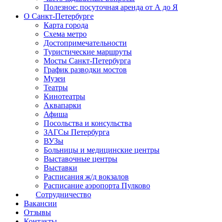
Полезное: посуточная аренда от А до Я
О Санкт-Петербурге
Карта города
Схема метро
Достопримечательности
Туристические маршруты
Мосты Санкт-Петербурга
График разводки мостов
Музеи
Театры
Кинотеатры
Аквапарки
Афиша
Посольства и консульства
ЗАГСы Петербурга
ВУЗы
Больницы и медицинские центры
Выставочные центры
Выставки
Расписания ж/д вокзалов
Расписание аэропорта Пулково
Сотрудничество
Вакансии
Отзывы
Контакты