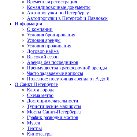
Временная регистрация
Командировочные документы
Автопрогулки по Петербургу
Автопрогулки в Петергоф и Павловск
Информация
О компании
Условия бронирования
Условия аренды
Условия проживания
Договор найма
Высокий сезон
Аренда без посредников
Преимущества краткосрочной аренды
Часто задаваемые вопросы
Полезное: посуточная аренда от А до Я
О Санкт-Петербурге
Карта города
Схема метро
Достопримечательности
Туристические маршруты
Мосты Санкт-Петербурга
График разводки мостов
Музеи
Театры
Кинотеатры