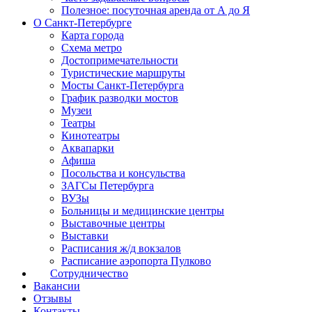
Полезное: посуточная аренда от А до Я
О Санкт-Петербурге
Карта города
Схема метро
Достопримечательности
Туристические маршруты
Мосты Санкт-Петербурга
График разводки мостов
Музеи
Театры
Кинотеатры
Аквапарки
Афиша
Посольства и консульства
ЗАГСы Петербурга
ВУЗы
Больницы и медицинские центры
Выставочные центры
Выставки
Расписания ж/д вокзалов
Расписание аэропорта Пулково
Сотрудничество
Вакансии
Отзывы
Контакты