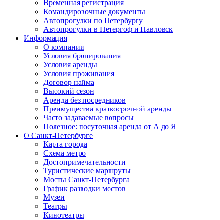
Временная регистрация
Командировочные документы
Автопрогулки по Петербургу
Автопрогулки в Петергоф и Павловск
Информация
О компании
Условия бронирования
Условия аренды
Условия проживания
Договор найма
Высокий сезон
Аренда без посредников
Преимущества краткосрочной аренды
Часто задаваемые вопросы
Полезное: посуточная аренда от А до Я
О Санкт-Петербурге
Карта города
Схема метро
Достопримечательности
Туристические маршруты
Мосты Санкт-Петербурга
График разводки мостов
Музеи
Театры
Кинотеатры