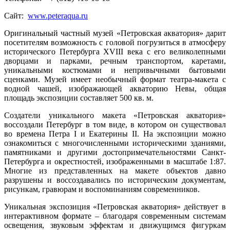
Сайт:
www.peteraqua.ru
Оригинальный частный музей «Петровская акватория» дарит
посетителям возможность с головой погрузиться в атмосферу
исторического Петербурга XVIII века с его великолепными
дворцами и парками, речным транспортом, каретами,
уникальными костюмами и непривычными бытовыми
сценками. Музей имеет необычный формат театра-макета с
водной чашей, изображающей акваторию Невы, общая
площадь экспозиции составляет 500 кв. м.
Создатели уникального макета «Петровская акватория»
воссоздали Петербург в том виде, в котором он существовал
во времена Петра I и Екатерины II. На экспозиции можно
ознакомиться с многочисленными историческими зданиями,
памятниками и другими достопримечательностями Санкт-
Петербурга и окрестностей, изображенными в масштабе 1:87.
Многие из представленных на макете объектов давно
разрушены и воссоздавались по историческим документам,
рисункам, гравюрам и воспоминаниям современников.
Уникальная экспозиция «Петровская акватория» действует в
интерактивном формате – благодаря современным системам
освещения, звуковым эффектам и движущимся фигуркам