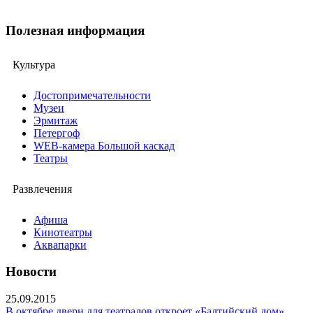
Полезная информация
Культура
Достопримечательности
Музеи
Эрмитаж
Петергоф
WEB-камера Большой каскад
Театры
Развлечения
Афиша
Кинотеатры
Аквапарки
Новости
25.09.2015
В октябре двери для театралов откроет «Балтийский дом»