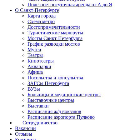
Полезное: посуточная аренда от А до Я
О Санкт-Петербурге
Карта города
Схема метро
Достопримечательности
Туристические маршруты
Мосты Санкт-Петербурга
График разводки мостов
Музеи
Театры
Кинотеатры
Аквапарки
Афиша
Посольства и консульства
ЗАГСы Петербурга
ВУЗы
Больницы и медицинские центры
Выставочные центры
Выставки
Расписания ж/д вокзалов
Расписание аэропорта Пулково
Сотрудничество
Вакансии
Отзывы
Контакты