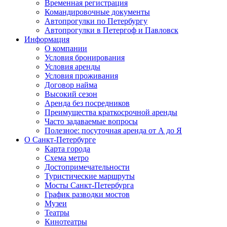
Временная регистрация
Командировочные документы
Автопрогулки по Петербургу
Автопрогулки в Петергоф и Павловск
Информация
О компании
Условия бронирования
Условия аренды
Условия проживания
Договор найма
Высокий сезон
Аренда без посредников
Преимущества краткосрочной аренды
Часто задаваемые вопросы
Полезное: посуточная аренда от А до Я
О Санкт-Петербурге
Карта города
Схема метро
Достопримечательности
Туристические маршруты
Мосты Санкт-Петербурга
График разводки мостов
Музеи
Театры
Кинотеатры