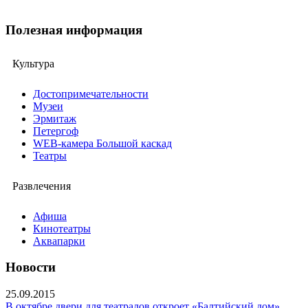
Полезная информация
Культура
Достопримечательности
Музеи
Эрмитаж
Петергоф
WEB-камера Большой каскад
Театры
Развлечения
Афиша
Кинотеатры
Аквапарки
Новости
25.09.2015
В октябре двери для театралов откроет «Балтийский дом»