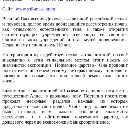
Сайт:
www.soil-museum.ru
Василий Васильевич Докучаев — великий российский геолог
и почвовед, долгое время добивавшийся рассмотрения почвы
как отдельного естественного тела, а также открытия
соответствующих учреждений, изучающих её свойства.
Одним из таких учреждений и стал музей почвоведения.
Недавно ему исполнилось 110 лет.
На территории музея действует несколько экспозиций, но своё
знакомство с этим уникальным местом стоит начать со
знаменитой экспозиции «Подземное царство». Она проводит
посетителей по своеобразному интерактивному тоннелю и
наглядно показывает, что под толщей земли тоже кипит
жизнь.
Знакомство с экспозицией «Подземное царство» похоже на
путешествие Алисы в кроличью нору. Поэтапно посетители
проходят несколько разделов, каждый из которых
представляет свой слой почвы. Чтобы под толщей земли не
было страшно, всем выдают фонарики. Знакомятся
экскурсанты и с обитателями подземного царства, от
дождевого червя до всевозможных микроорганизмов.