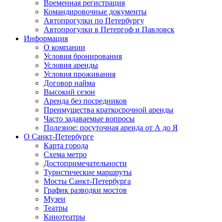
Временная регистрация
Командировочные документы
Автопрогулки по Петербургу
Автопрогулки в Петергоф и Павловск
Информация
О компании
Условия бронирования
Условия аренды
Условия проживания
Договор найма
Высокий сезон
Аренда без посредников
Преимущества краткосрочной аренды
Часто задаваемые вопросы
Полезное: посуточная аренда от А до Я
О Санкт-Петербурге
Карта города
Схема метро
Достопримечательности
Туристические маршруты
Мосты Санкт-Петербурга
График разводки мостов
Музеи
Театры
Кинотеатры