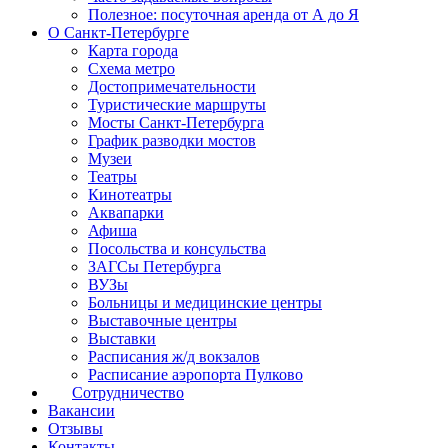
Полезное: посуточная аренда от А до Я
О Санкт-Петербурге
Карта города
Схема метро
Достопримечательности
Туристические маршруты
Мосты Санкт-Петербурга
График разводки мостов
Музеи
Театры
Кинотеатры
Аквапарки
Афиша
Посольства и консульства
ЗАГСы Петербурга
ВУЗы
Больницы и медицинские центры
Выставочные центры
Выставки
Расписания ж/д вокзалов
Расписание аэропорта Пулково
Сотрудничество
Вакансии
Отзывы
Контакты