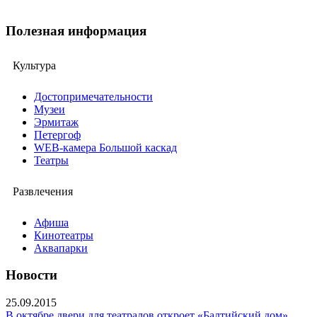
Полезная информация
Культура
Достопримечательности
Музеи
Эрмитаж
Петергоф
WEB-камера Большой каскад
Театры
Развлечения
Афиша
Кинотеатры
Аквапарки
Новости
25.09.2015
В октябре двери для театралов откроет «Балтийский дом»