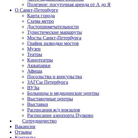
Полезное: посуточная аренда от А до Я
О Санкт-Петербурге
Карта города
Схема метро
Достопримечательности
Туристические маршруты
Мосты Санкт-Петербурга
График разводки мостов
Музеи
Театры
Кинотеатры
Аквапарки
Афиша
Посольства и консульства
ЗАГСы Петербурга
ВУЗы
Больницы и медицинские центры
Выставочные центры
Выставки
Расписания ж/д вокзалов
Расписание аэропорта Пулково
Сотрудничество
Вакансии
Отзывы
Контакты