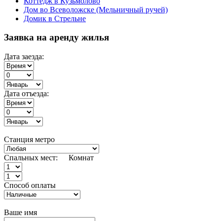
Коттедж в Кузьмолово
Дом во Всеволожске (Мельничный ручей)
Домик в Стрельне
Заявка на аренду жилья
Дата заезда:
Дата отъезда:
Станция метро
Спальных мест:
Комнат
Способ оплаты
Ваше имя