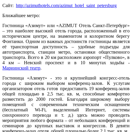
Сайт:
http://azimuthotels.com/azimut_hotel_saint_petersburg
Ближайшее метро:
Гостиница «Азимут» или «AZIMUT Отель Санкт-Петербург»
– это наиболее высокий отель города, расположенный в его
историческом центре, на знаменитом и колоритном берегу
Фонтанки. Одним из важных достоинств гостиницы является
её транспортная доступность – удобные подъезды для
автотранспорта, станции метро, остановки общественного
транспорта. Всего в 20 км расположен аэропорт «Пулково», в
4 км – Невский проспект и в 10 минутах ходьбы -
Мариинский театр
.
Гостиница «Азимут» - это и крупнейший конгресс-отель
города с широким выбором конференц-залов. К услугам
организатором отель готов предоставить 19 конференц-залов
общей площадью в 2,5 тыс. кв. м, способные комфортно
разместить до 2000 гостей. Благодаря широкому выбору
помещений с современным техническим оснащением
(бесплатный Wi-Fi, выделенный Интернет, системы
синхронного перевода и т. д.) здесь можно проводить
мероприятия любого формата – от небольших конференций и
семинаров до крупных выставок и конгрессов. В девяти
конференц-залах отеля, общей площадью более 2,1 тыс. кв. м.,