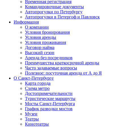
Временная регистрация
Командировочные документы
Автопрогулки по Петербургу
Автопрогулки в Петергоф и Павловск
Информация
О компании
Условия бронирования
Условия аренды
Условия проживания
Договор найма
Высокий сезон
Аренда без посредников
Преимущества краткосрочной аренды
Часто задаваемые вопросы
Полезное: посуточная аренда от А до Я
О Санкт-Петербурге
Карта города
Схема метро
Достопримечательности
Туристические маршруты
Мосты Санкт-Петербурга
График разводки мостов
Музеи
Театры
Кинотеатры