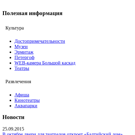
Полезная информация
Культура
Достопримечательности
Музеи
Эрмитаж
Петергоф
WEB-камера Большой каскад
Театры
Развлечения
Афиша
Кинотеатры
Аквапарки
Новости
25.09.2015
В октябре двери для театралов откроет «Балтийский дом»