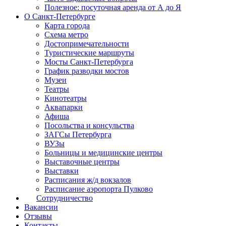
Полезное: посуточная аренда от А до Я
О Санкт-Петербурге
Карта города
Схема метро
Достопримечательности
Туристические маршруты
Мосты Санкт-Петербурга
График разводки мостов
Музеи
Театры
Кинотеатры
Аквапарки
Афиша
Посольства и консульства
ЗАГСы Петербурга
ВУЗы
Больницы и медицинские центры
Выставочные центры
Выставки
Расписания ж/д вокзалов
Расписание аэропорта Пулково
Сотрудничество
Вакансии
Отзывы
Контакты