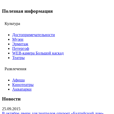
Полезная информация
Культура
Достопримечательности
Музеи
Эрмитаж
Петергоф
WEB-камера Большой каскад
Театры
Развлечения
Афиша
Кинотеатры
Аквапарки
Новости
25.09.2015
В октябре двери для театралов откроет «Балтийский дом»