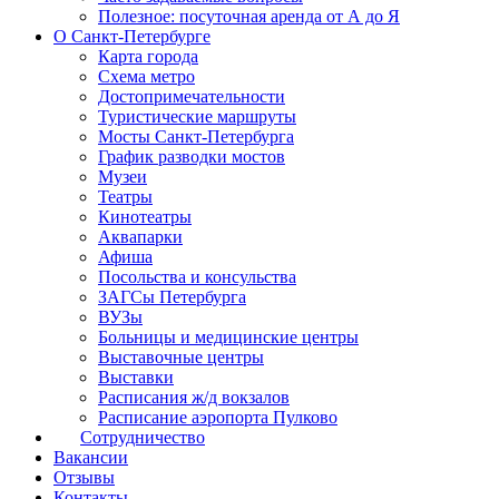
Полезное: посуточная аренда от А до Я
О Санкт-Петербурге
Карта города
Схема метро
Достопримечательности
Туристические маршруты
Мосты Санкт-Петербурга
График разводки мостов
Музеи
Театры
Кинотеатры
Аквапарки
Афиша
Посольства и консульства
ЗАГСы Петербурга
ВУЗы
Больницы и медицинские центры
Выставочные центры
Выставки
Расписания ж/д вокзалов
Расписание аэропорта Пулково
Сотрудничество
Вакансии
Отзывы
Контакты