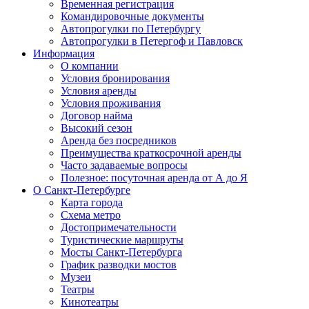
Временная регистрация
Командировочные документы
Автопрогулки по Петербургу
Автопрогулки в Петергоф и Павловск
Информация
О компании
Условия бронирования
Условия аренды
Условия проживания
Договор найма
Высокий сезон
Аренда без посредников
Преимущества краткосрочной аренды
Часто задаваемые вопросы
Полезное: посуточная аренда от А до Я
О Санкт-Петербурге
Карта города
Схема метро
Достопримечательности
Туристические маршруты
Мосты Санкт-Петербурга
График разводки мостов
Музеи
Театры
Кинотеатры