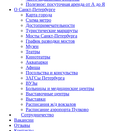
Полезное: посуточная аренда от А до Я
О Санкт-Петербурге
Карта города
Схема метро
Достопримечательности
Туристические маршруты
Мосты Санкт-Петербурга
График разводки мостов
Музеи
Театры
Кинотеатры
Аквапарки
Афиша
Посольства и консульства
ЗАГСы Петербурга
ВУЗы
Больницы и медицинские центры
Выставочные центры
Выставки
Расписания ж/д вокзалов
Расписание аэропорта Пулково
Сотрудничество
Вакансии
Отзывы
Контакты