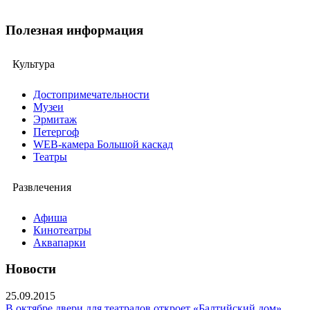
Полезная информация
Культура
Достопримечательности
Музеи
Эрмитаж
Петергоф
WEB-камера Большой каскад
Театры
Развлечения
Афиша
Кинотеатры
Аквапарки
Новости
25.09.2015
В октябре двери для театралов откроет «Балтийский дом»