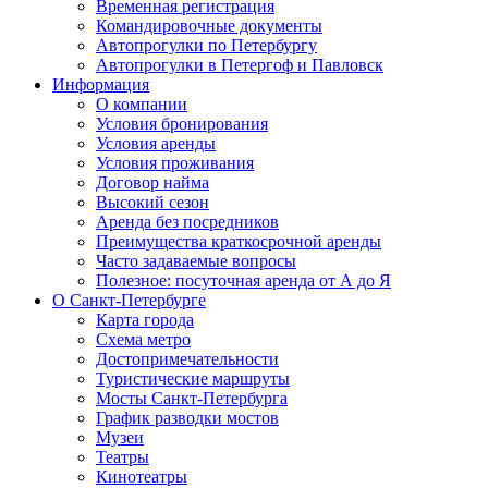
Временная регистрация
Командировочные документы
Автопрогулки по Петербургу
Автопрогулки в Петергоф и Павловск
Информация
О компании
Условия бронирования
Условия аренды
Условия проживания
Договор найма
Высокий сезон
Аренда без посредников
Преимущества краткосрочной аренды
Часто задаваемые вопросы
Полезное: посуточная аренда от А до Я
О Санкт-Петербурге
Карта города
Схема метро
Достопримечательности
Туристические маршруты
Мосты Санкт-Петербурга
График разводки мостов
Музеи
Театры
Кинотеатры