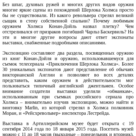
Без шпаг, духовых ружей и многих других видов оружия
многие яркие сцены из похождений Шерлока Холмса просто
бы не существовали. Из какого револьвера стрелял великий
сыщик в стену собственной спальни? Почему любимым
оружием Холмса Конан-Дойль назвал плетку? Чем
отстреливался от призраков погибший Чарльз Баскервиль? На
эти и многие другие вопросы дают ответ экспонаты
выставки, снабженные подробными описаниями.
Экспозицию составляют два раздела, посвященных оружию
из книг Конан-Дойля и оружию, использовавшемуся для
съемок телесериала «Приключения Шерлока Холмса». Более
30 уникальных экспонатов дают представление об обычаях
викторианской Англии и позволяют во всех деталях
представить, каким оружием в действительности мог
пользоваться типичный английский джентльмен. Особое
внимание создатели выставки уделили «обманкам»,
использованным при съемках российского сериала про
Холмса – внимательно изучив экспозицию, можно найти и
винтовку Marlin, из которой стрелял в Холмса полковник
Моран, и «Рейсхревольвер» инспектора Лестрейда.
Выставка в Артиллерийском музее будет открыта с 19
сентября 2014 года по 18 января 2015 года. Посетить музей
можно с 11 до 18 часов (выходные – понедельник и вторник),