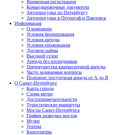
Временная регистрация
Командировочные документы
Автопрогулки по Петербургу
Автопрогулки в Петергоф и Павловск
Информация
О компании
Условия бронирования
Условия аренды
Условия проживания
Договор найма
Высокий сезон
Аренда без посредников
Преимущества краткосрочной аренды
Часто задаваемые вопросы
Полезное: посуточная аренда от А до Я
О Санкт-Петербурге
Карта города
Схема метро
Достопримечательности
Туристические маршруты
Мосты Санкт-Петербурга
График разводки мостов
Музеи
Театры
Кинотеатры