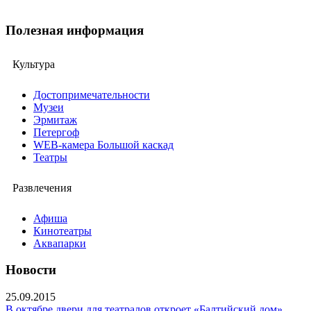
Полезная информация
Культура
Достопримечательности
Музеи
Эрмитаж
Петергоф
WEB-камера Большой каскад
Театры
Развлечения
Афиша
Кинотеатры
Аквапарки
Новости
25.09.2015
В октябре двери для театралов откроет «Балтийский дом»