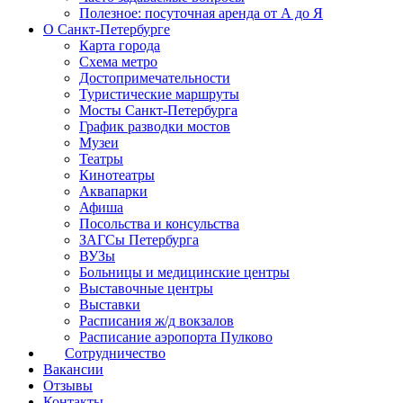
Полезное: посуточная аренда от А до Я
О Санкт-Петербурге
Карта города
Схема метро
Достопримечательности
Туристические маршруты
Мосты Санкт-Петербурга
График разводки мостов
Музеи
Театры
Кинотеатры
Аквапарки
Афиша
Посольства и консульства
ЗАГСы Петербурга
ВУЗы
Больницы и медицинские центры
Выставочные центры
Выставки
Расписания ж/д вокзалов
Расписание аэропорта Пулково
Сотрудничество
Вакансии
Отзывы
Контакты