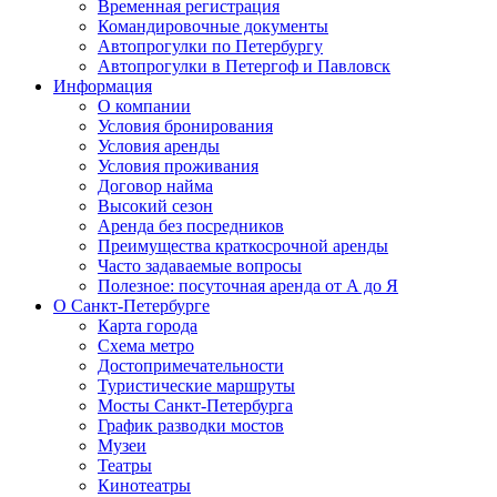
Временная регистрация
Командировочные документы
Автопрогулки по Петербургу
Автопрогулки в Петергоф и Павловск
Информация
О компании
Условия бронирования
Условия аренды
Условия проживания
Договор найма
Высокий сезон
Аренда без посредников
Преимущества краткосрочной аренды
Часто задаваемые вопросы
Полезное: посуточная аренда от А до Я
О Санкт-Петербурге
Карта города
Схема метро
Достопримечательности
Туристические маршруты
Мосты Санкт-Петербурга
График разводки мостов
Музеи
Театры
Кинотеатры