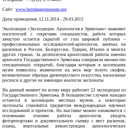
Сайт:
www.hermitagemuseum.org
Даты проведения: 12.11.2014 - 29.03.2015
Экспозиция «Экспедиции. Археология в Эрмитаже» знакомит
посетителей с секретами специалистов, работа которых
зачастую остается скрытой от глаз широкой публики –
профессиональных исследователей-археологов, занятых на
раскопках в России, Белоруссии, Турции, Италии и многих
других странах. За десятилетия кропотливой работы именно
археологи Государственного Эрмитажа совершили множество
сенсационных открытий, благодаря которым в коллекциях
музея появилось знаменитое на весь мир золото скифов,
великолепные образцы древнерусского искусства, наскальные
росписи и другие не имеющие аналогов экспонаты.
На данный момент по всему миру работает 22 экспедиции из
Государственного Эрмитажа. В большинстве случаев находки
остаются в коллекциях местных музеев, а некоторые
экспонаты становятся предметом международных научных
исследований и проектов. На выставке можно ознакомится с
основными этапами работы археологов, увидеть
фоторепортажи и документальную съемку с мест раскопок,
планы, виртуальные реконструкции археологических