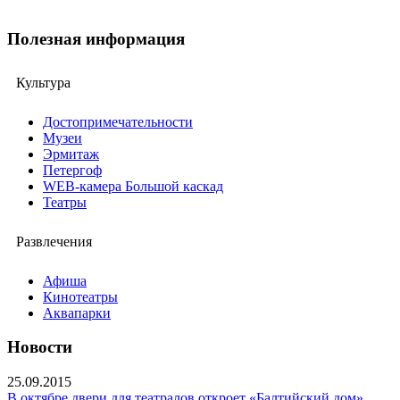
Полезная информация
Культура
Достопримечательности
Музеи
Эрмитаж
Петергоф
WEB-камера Большой каскад
Театры
Развлечения
Афиша
Кинотеатры
Аквапарки
Новости
25.09.2015
В октябре двери для театралов откроет «Балтийский дом»