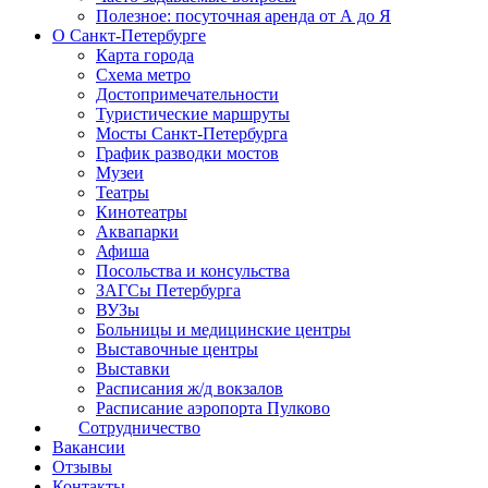
Полезное: посуточная аренда от А до Я
О Санкт-Петербурге
Карта города
Схема метро
Достопримечательности
Туристические маршруты
Мосты Санкт-Петербурга
График разводки мостов
Музеи
Театры
Кинотеатры
Аквапарки
Афиша
Посольства и консульства
ЗАГСы Петербурга
ВУЗы
Больницы и медицинские центры
Выставочные центры
Выставки
Расписания ж/д вокзалов
Расписание аэропорта Пулково
Сотрудничество
Вакансии
Отзывы
Контакты